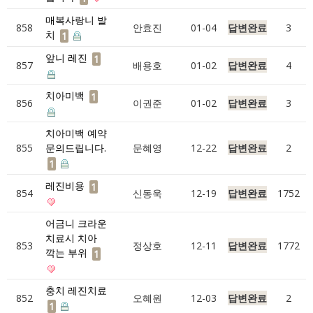
매복사랑니 발
858
안효진
01-04
답변완료
3
치
1
앞니 레진
1
857
배용호
01-02
답변완료
4
치아미백
1
856
이권준
01-02
답변완료
3
치아미백 예약
855
문의드립니다.
문혜영
12-22
답변완료
2
1
레진비용
1
854
신동욱
12-19
답변완료
1752
어금니 크라운
치료시 치아
853
정상호
12-11
답변완료
1772
깍는 부위
1
충치 레진치료
852
오혜원
12-03
답변완료
2
1