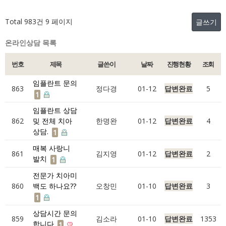
Total 983건
9 페이지
글쓰기
온라인상담 목록
번호
제목
글쓴이
날짜
진행현황
조회
임플란트 문의
863
정다경
01-12
답변완료
5
1
임플란트 상담
862
밎 전체 치아
한명완
01-12
답변완료
4
상담.
1
매복 사랑니
861
김지영
01-12
답변완료
2
발치
1
전문가 치아미
860
백도 하나요??
오창민
01-10
답변완료
3
1
상담시간 문의
859
김소라
01-10
답변완료
1353
합니다
1