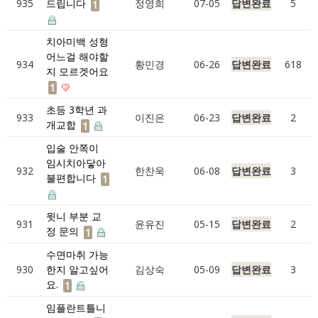
935
드립니다
정영희
07-05
답변완료
5
1
치아미백 성형
어느걸 해야할
934
황민경
06-26
답변완료
618
지 모르겟어요
1
초등 3학년 과
933
이진은
06-23
답변완료
2
개교합
1
입술 안쪽이
임시치아닿아
932
한찬욱
06-08
답변완료
3
불편합니다
1
윗니 부분 교
931
윤유진
05-15
답변완료
2
정 문의
1
수면마취 가능
930
한지 알고싶어
김상숙
05-09
답변완료
3
요.
1
임플란트틀니