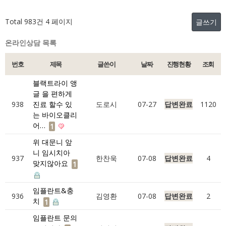
Total 983건
4 페이지
글쓰기
온라인상담 목록
번호
제목
글쓴이
날짜
진행현황
조회
블랙트라이 앵
글 을 편하게
938
진료 할수 있
도로시
07-27
답변완료
1120
는 바이오클리
어…
1
위 대문니 앞
니 임시치아
937
한찬욱
07-08
답변완료
4
맞지않아요
1
임플란트&충
936
김영환
07-08
답변완료
2
치
1
임플란트 문의