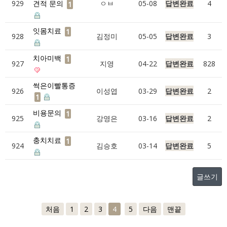
929
견적 문의
ㅇㅂ
05-08
답변완료
4
1
잇몸치료
1
928
김정미
05-05
답변완료
3
치아미백
1
927
지영
04-22
답변완료
828
썩은이빨통증
926
이성엽
03-29
답변완료
2
1
비용문의
1
925
강영은
03-16
답변완료
2
충치치료
1
924
김승호
03-14
답변완료
5
글쓰기
처음
1
2
3
4
5
다음
맨끝