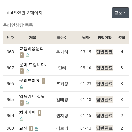
Total 983건
2 페이지
글쓰기
온라인상담 목록
번호
제목
글쓴이
날짜
진행현황
조회
교정비용문의
968
추가혜
03-15
답변완료
4
1
문의 드립니다.
967
틴티
03-10
답변완료
3
1
문의드려요
1
966
조희정
01-23
답변완료
3
임플란트 상담
965
김태경
01-18
답변완료
3
1
치아미백
1
964
권자영
01-15
답변완료
2
963
교정
김보경
01-13
답변완료
2
1