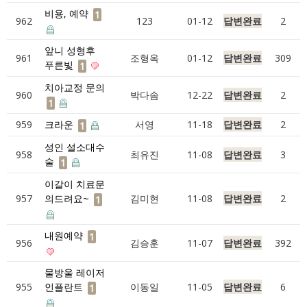
비용, 예약
1
962
123
01-12
답변완료
2
앞니 성형후
961
조형옥
01-12
답변완료
309
푸른빛
1
치아교정 문의
960
박다솜
12-22
답변완료
2
1
959
크라운
서영
11-18
답변완료
2
1
성인 설소대수
958
최유진
11-08
답변완료
3
술
1
이갈이 치료문
957
의드려요~
김미현
11-08
답변완료
2
1
내원예약
1
956
김승훈
11-07
답변완료
392
물방울 레이저
955
인플란트
이동일
11-05
답변완료
6
1