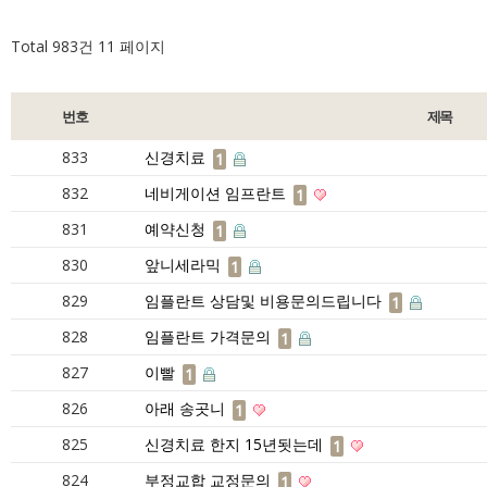
Total 983건
11 페이지
번호
제목
833
신경치료
1
832
네비게이션 임프란트
1
831
예약신청
1
830
앞니세라믹
1
829
임플란트 상담및 비용문의드립니다
1
828
임플란트 가격문의
1
827
이빨
1
826
아래 송곳니
1
825
신경치료 한지 15년됫는데
1
824
부정교합 교정문의
1