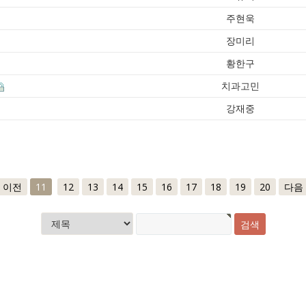
주현욱
장미리
황한구
치과고민
강재중
이전
11
12
13
14
15
16
17
18
19
20
다음