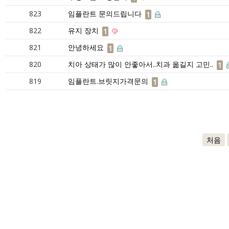
823
임플란트 문의드립니다
1
822
유지 장치
1
821
안녕하세요
1
820
치아 상태가 많이 안좋아서..치과 옮길지 고민..
1
819
임플란트.브릿지가격문의
1
처음