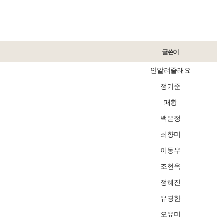
글쓴이
안알려줄래요
정기준
패황
백은정
최향미
이동우
조현옥
정혜진
유경한
오유미